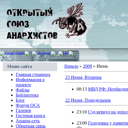
главная страница
регистрация
вход
Начало
»
2009
»
Июнь
Меню сайта
Главная страница
23 Июня, Вторник
Информация о
проекте
00:13
МВД РФ: Необходим
Файлы
Библиотека
Блог
22 Июня, Понедельник
Форум ОСА
Галерея
23:10
Суд вернул на допо
Гостевая книга
Анархо-сеть
23:09
Голодовка у памятн
Обратная связь