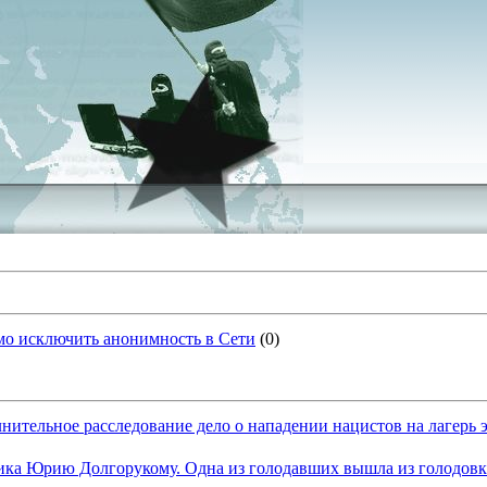
о исключить анонимность в Сети
(0)
лнительное расследование дело о нападении нацистов на лагерь 
ика Юрию Долгорукому. Одна из голодавших вышла из голодовк