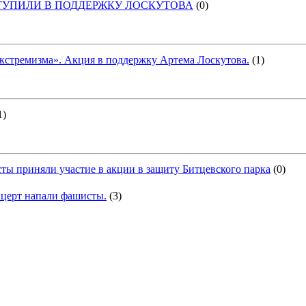
УПИЛИ В ПОДДЕРЖКУ ЛОСКУТОВА
(0)
 экстремизма». Акция в поддержку Артема Лоскутова.
(1)
1)
ты приняли участие в акции в защиту Битцевского парка
(0)
нцерт напали фашисты.
(3)