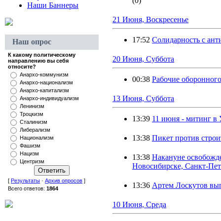
(0)
Наши Баннеры
21 Июня, Воскресенье
17:52
Солидарность с ан
Наш опрос
К какому политическому
20 Июня, Суббота
направлению вы себя
относите?
Анархо-коммунизм
00:38
Рабочие оборонного
Анархо-национализм
Анархо-капитализм
13 Июня, Суббота
Анархо-индивидуализм
Ленинизм
Троцкизм
13:39
11 июня - митинг в
Сталинизм
Либерализм
13:38
Пикет против строи
Национализм
Фашизм
Нацизм
13:38
Накануне освобожде
Центризм
Новосибирске, Санкт-Пет
[
Результаты
·
Архив опросов
]
13:36
Артем Лоскутов вы
Всего ответов:
1864
10 Июня, Среда